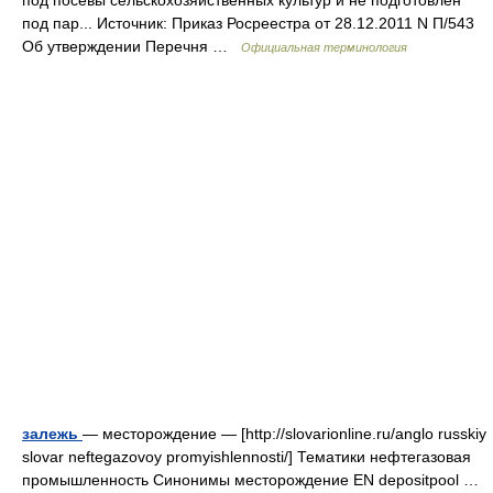
под посевы сельскохозяйственных культур и не подготовлен
под пар... Источник: Приказ Росреестра от 28.12.2011 N П/543
Об утверждении Перечня …
Официальная терминология
залежь
— месторождение — [http://slovarionline.ru/anglo russkiy
slovar neftegazovoy promyishlennosti/] Тематики нефтегазовая
промышленность Синонимы месторождение EN depositpool …