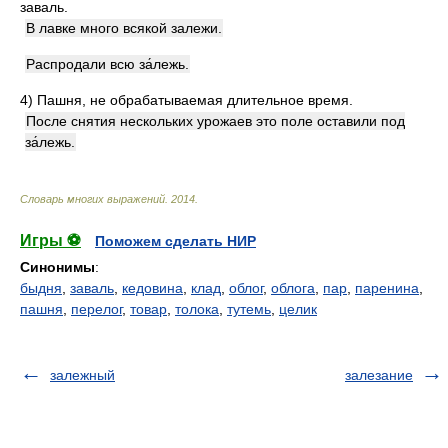
заваль.
В лавке много всякой залежи.
Распродали всю за́лежь.
4)
Пашня, не обрабатываемая длительное время.
После снятия нескольких урожаев это поле оставили под
за́лежь.
Словарь многих выражений
.
2014
.
Игры ⚽
Поможем сделать НИР
Синонимы
:
быдня
,
заваль
,
кедовина
,
клад
,
облог
,
облога
,
пар
,
паренина
,
пашня
,
перелог
,
товар
,
толока
,
тутемь
,
целик
залежный
залезание