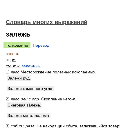
Словарь многих выражений
залежь
Толкование
Перевод
залежь
-и;
ж.
см. тж.
залежный
1)
чего
Месторождение полезных ископаемых.
Залежи руд.
Залежи каменного угля.
2)
чего или с опр.
Скопление чего-л.
Снеговая за́лежь.
Залежи металлолома.
3)
собир.
;
разг.
Не находящий сбыта, залежавшийся товар;